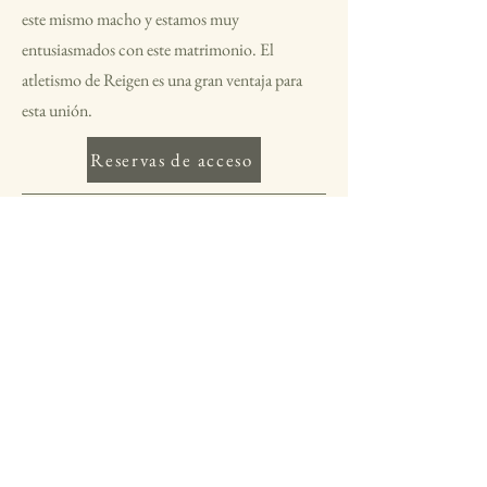
este mismo macho y estamos muy
entusiasmados con este matrimonio. El
atletismo de Reigen es una gran ventaja para
esta unión.
Reservas de acceso
Su criador:
Eric Emonnot
0640923251
atmosph-eric@hotmail.fr
Villers-Bretonneux
Francia