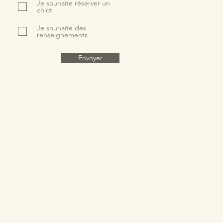
Je souhaite réserver un
chiot
Je souhaite des
renseignements
Envoyer