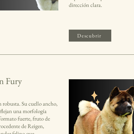
dirección clara.
Descubrir
on Fury
 robusta. Su cuello ancho,
flejan una morfología
formato fuerte, fruto de
rocedente de Reigen,
andar felino que