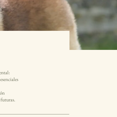
ntal:
esenciales
ión
 futuras.