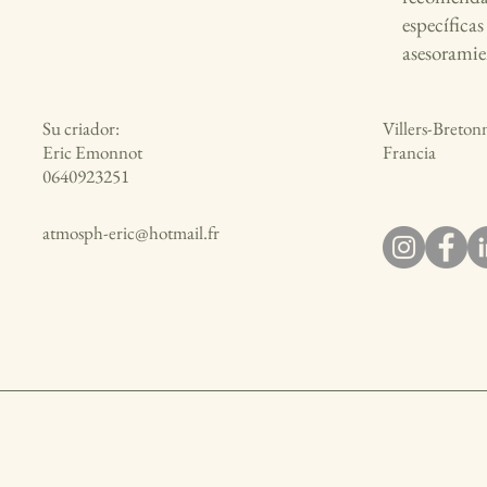
específica
asesoramie
Su criador:
Villers-Breton
Eric Emonnot
Francia
0640923251
atmosph-eric@hotmail.fr