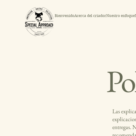
Bienvenido
Acerca del criador
Nuestro enfoque
Po
Las explic
explicacio
entregas. 
recomendac