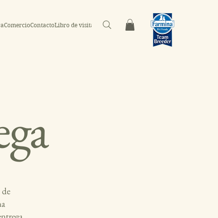
ra
Comercio
Contacto
Libro de visitas
Fogonadura
ega
 de
na
entrega