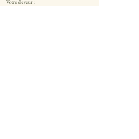
Votre éleveur :
Eric Emonnot
0640923251
atmosph-eric@hotmail.fr
Villers-Bretonneux
France