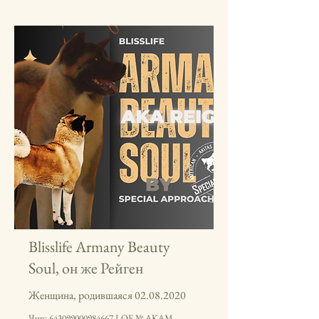
Blisslife Armany Beauty
Soul, он же Рейген
Женщина, родившаяся
02.08.2020
Чип:
643099000984667
LOF № AKAM