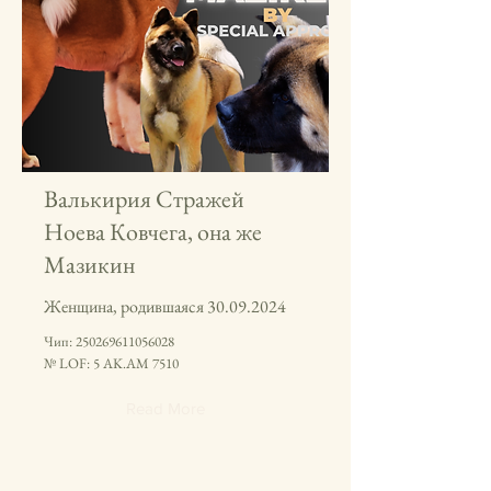
Валькирия Стражей
Ноева Ковчега, она же
Мазикин
Женщина, родившаяся
30.09.2024
Чип:
250269611056028
№ LOF: 5 AK.AM 7510
Read More