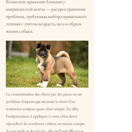
Блохи или заражение блохами у
американской акиты — распространенная
проблема, требующая выбора правильного
лечения с учетом возраста, веса и образа
жизни собаки.
La contamination des chiots par des puces est un
problème fréquent qui nécessite le choix d’un
traitement antipuce pour chiot adapté. En effet,
l’antiparasitaire à appliquer à votre chiot devra
répondre à de nombreux critères, en tenant compte
de son poids et de son âge, afin qu’il soit efficace et