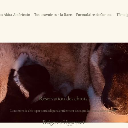
os Akita Américain
Tout savoir sur la Race
Formulaire de Contact
Témoi
Réservation des chiots
Le nombre de chiots par portée dépend entièrement de ce que la nature choisit d’offrir.
Reigen x Uppercut