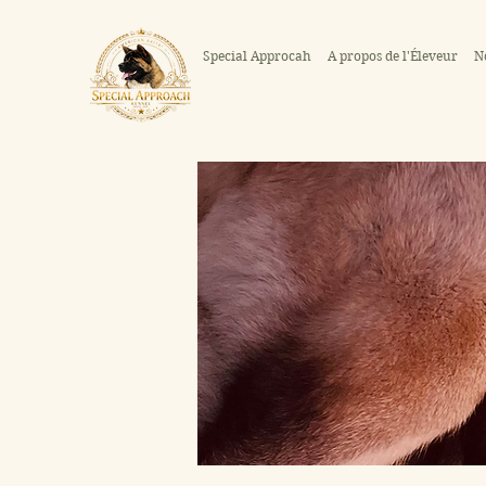
Special Approcah
A propos de l'Éleveur
N