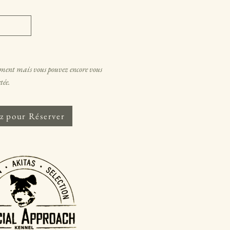
oment mais vous pouvez encore vous
tée.
z pour Réserver