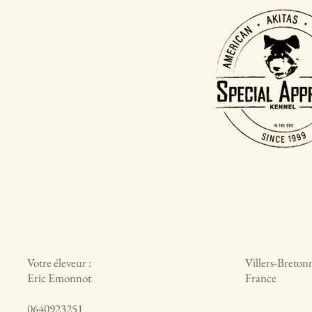
Votre éleveur :
Villers-Breton
Eric Emonnot
France
0640923251