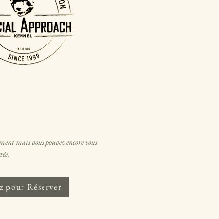
oment mais vous pouvez encore vous
tée.
z pour Réserver